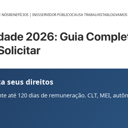
E NÓS
BENEFÍCIOS | INSS
SERVIDOR PÚBLICO
CAUSA TRABALHISTA
BLOG
VAMOS
idade 2026: Guia Compl
olicitar
a seus direitos
nte até 120 dias de remuneração. CLT, MEI, a