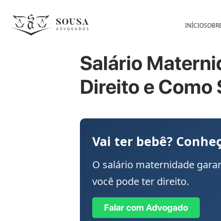
INÍCIO
SOBR
Salário Matern
Direito e Como S
Vai ter bebê? Conheç
O salário maternidade gara
você pode ter direito.
Falar com Advogado