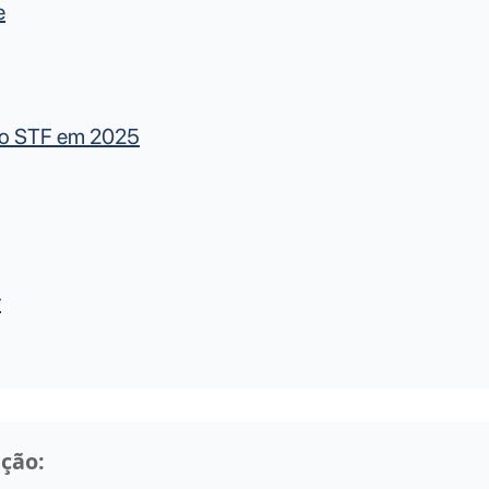
e
 o STF em 2025
r
ação: