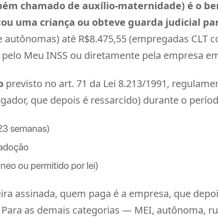
ém chamado de auxílio-maternidade) é o ben
ou uma criança ou obteve guarda judicial par
 e autônomas) até R$8.475,55 (empregadas CLT co
ito pelo Meu INSS ou diretamente pela empresa 
o
previsto no art. 71 da Lei 8.213/1991, regulam
gador, que depois é ressarcido) durante o perío
 23 semanas)
 adoção
eo ou permitido por lei)
ra assinada, quem paga é a empresa, que depoi
 Para as demais categorias — MEI, autônoma, rura