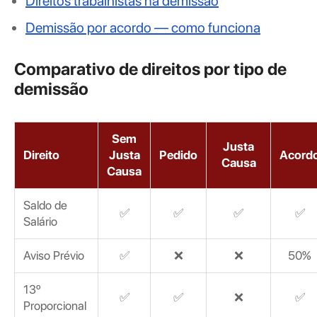
Direitos trabalhistas na demissão
Demissão por acordo — como funciona
Comparativo de direitos por tipo de
demissão
Sem
Justa
Direito
Justa
Pedido
Acord
Causa
Causa
Saldo de
✅
✅
✅
✅
Salário
Aviso Prévio
✅
❌
❌
50%
13º
✅
✅
❌
✅
Proporcional