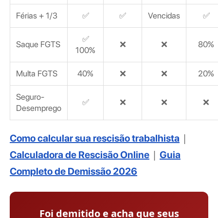
Férias + 1/3
✅
✅
Vencidas
✅
✅
Saque FGTS
❌
❌
80%
100%
Multa FGTS
40%
❌
❌
20%
Seguro-
✅
❌
❌
❌
Desemprego
|
Como calcular sua rescisão trabalhista
|
Calculadora de Rescisão Online
Guia
Completo de Demissão 2026
Foi demitido e acha que seus