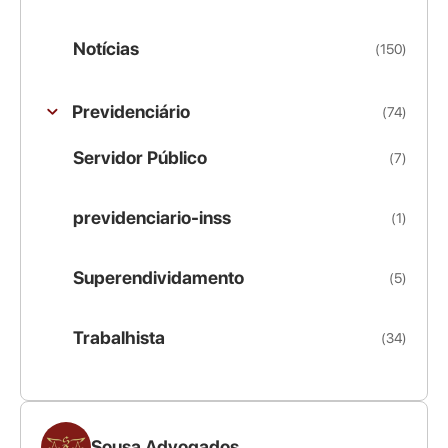
Notícias
(150)
Previdenciário
(74)
Servidor Público
(7)
previdenciario-inss
(1)
Superendividamento
(5)
Trabalhista
(34)
Sousa Advogados