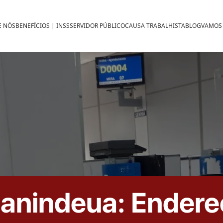
E NÓS
BENEFÍCIOS | INSS
SERVIDOR PÚBLICO
CAUSA TRABALHISTA
BLOG
VAMOS
anindeua: Endereç