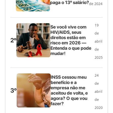
paga o 13º salário?
de 2024
19
Se você vive com
HIV/AIDS, seus
de
direitos estão em
2º
abril
risco em 2026 —
Entenda o que pode
de
mudar!
2025
24
INSS cessou meu
benefício e a
de
empresa não me
3º
abril
aceitou de volta, e
agora? O que vou
de
fazer?
2020