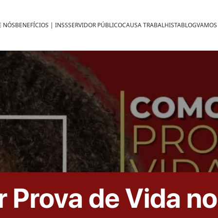
E NÓS
BENEFÍCIOS | INSS
SERVIDOR PÚBLICO
CAUSA TRABALHISTA
BLOG
VAMOS
 Prova de Vida n