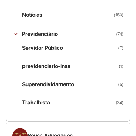
Notícias
(150)
Previdenciário
(74)
Servidor Público
(7)
previdenciario-inss
(1)
Superendividamento
(5)
Trabalhista
(34)
Sousa Advogados