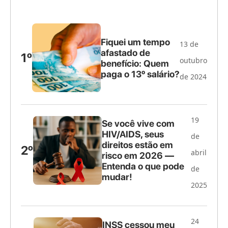
Fiquei um tempo
13 de
afastado de
1º
outubro
benefício: Quem
paga o 13º salário?
de 2024
19
Se você vive com
HIV/AIDS, seus
de
direitos estão em
2º
abril
risco em 2026 —
Entenda o que pode
de
mudar!
2025
24
INSS cessou meu