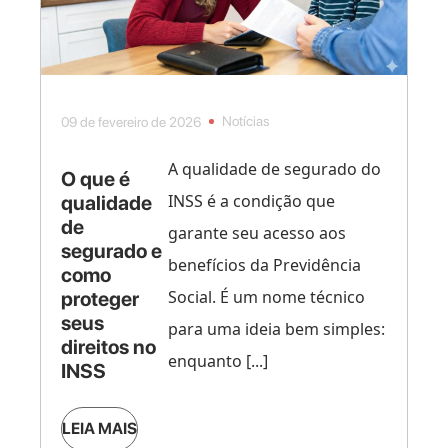
Notícias
09 de fevereiro de 2026
A qualidade de segurado do
O que é
INSS é a condição que
qualidade
de
garante seu acesso aos
segurado e
benefícios da Previdência
como
Social. É um nome técnico
proteger
seus
para uma ideia bem simples:
direitos no
enquanto [...]
INSS
LEIA MAIS