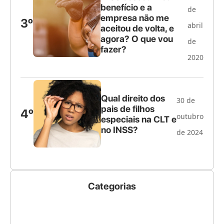
benefício e a
de
empresa não me
3º
abril
aceitou de volta, e
agora? O que vou
de
fazer?
2020
Qual direito dos
30 de
pais de filhos
4º
outubro
especiais na CLT e
no INSS?
de 2024
Categorias