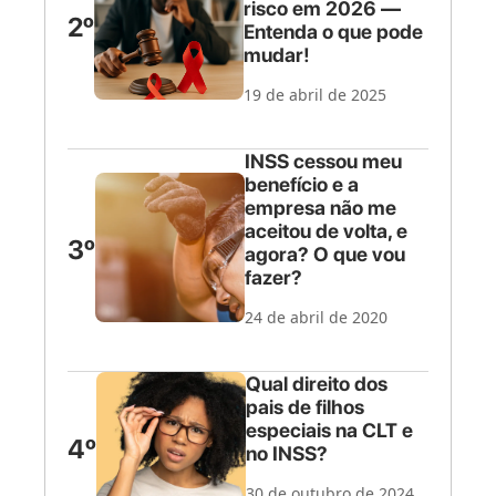
risco em 2026 —
2º
Entenda o que pode
mudar!
19 de abril de 2025
INSS cessou meu
benefício e a
empresa não me
aceitou de volta, e
3º
agora? O que vou
fazer?
24 de abril de 2020
Qual direito dos
pais de filhos
especiais na CLT e
4º
no INSS?
30 de outubro de 2024