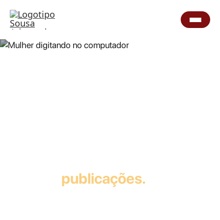
Nossas
publicações.
Leia e
fique por dentro!