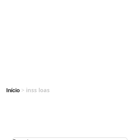
>
inss loas
Início