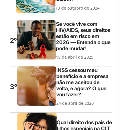
13 de outubro de 2024
Se você vive com
HIV/AIDS, seus direitos
estão em risco em
2º
2026 — Entenda o que
pode mudar!
19 de abril de 2025
INSS cessou meu
benefício e a empresa
não me aceitou de
3º
volta, e agora? O que
vou fazer?
24 de abril de 2020
Qual direito dos pais de
filhos especiais na CLT