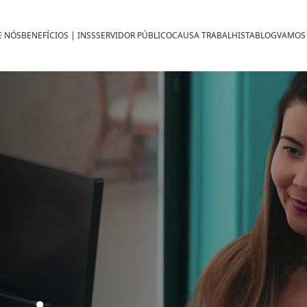
E NÓS
BENEFÍCIOS | INSS
SERVIDOR PÚBLICO
CAUSA TRABALHISTA
BLOG
VAMOS