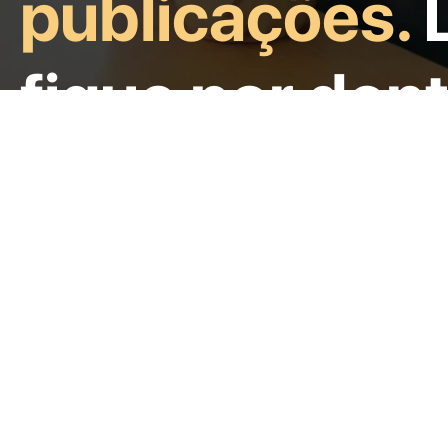
publicações.
L
fique por dent