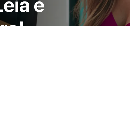
eia e
ro!