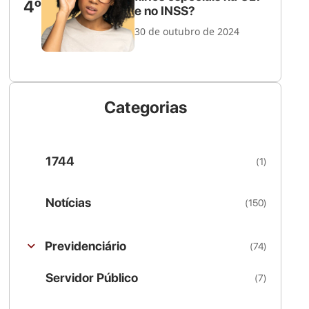
4º
e no INSS?
30 de outubro de 2024
Categorias
1744
(1)
Notícias
(150)
Previdenciário
(74)
Servidor Público
(7)