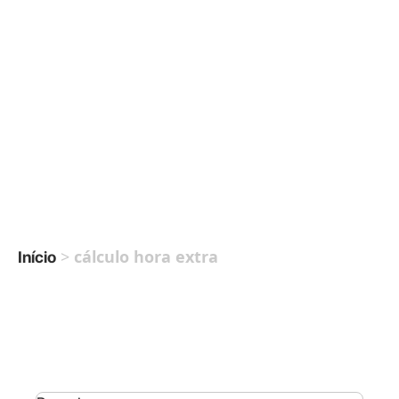
>
cálculo hora extra
Início