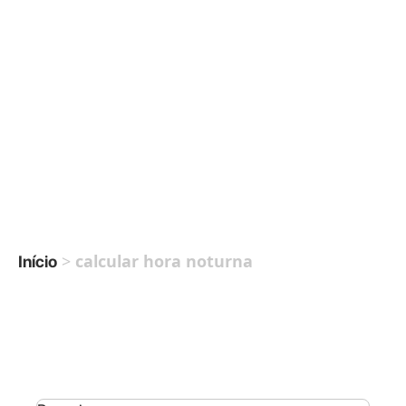
>
calcular hora noturna
Início