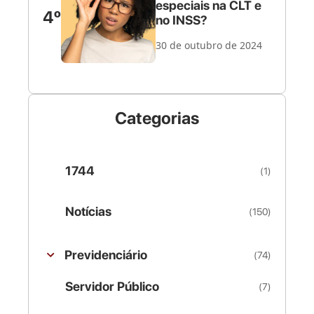
especiais na CLT e
4º
no INSS?
30 de outubro de 2024
Categorias
1744
(1)
Notícias
(150)
Previdenciário
(74)
Servidor Público
(7)