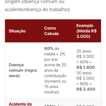
origem (doença comum ou
acidente/doença do trabalho):
Exemplo
Como
Situação
(Média R$
Calcula
3.000)
60%
da
20 anos:
média + 2%
R$ 3.000
por ano
× 60% =
Doença
acima de 20
R$ 1.800
comum (regra
anos de
30 anos:
nova)
contribuição
R$ 3.000
(homem) ou
× 80% =
15 anos
R$ 2.400
(mulher)
Acidente de