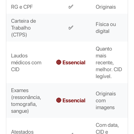
RG e CPF
✅
Originais
Carteira de
Física ou
Trabalho
✅
digital
(CTPS)
Quanto
Laudos
mais
médicos com
🔴 Essencial
recente,
CID
melhor. CID
legível.
Exames
Originais
(ressonância,
🔴 Essencial
com
tomografia,
imagens
sangue)
Com data,
Atestados
CID e