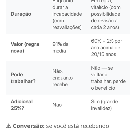
Enquanto
Em regra,
durar a
vitalício (com
Duração
incapacidade
possibilidade
(com
de revisão a
reavaliações)
cada 2 anos)
60% + 2% por
Valor (regra
91% da
ano acima de
nova)
média
20/15 anos
Não — se
Não,
Pode
voltar a
enquanto
trabalhar?
trabalhar, perde
recebe
o benefício
Adicional
Sim (grande
Não
25%?
invalidez)
⚠️ Conversão:
se você está recebendo