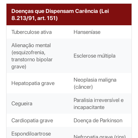
Doenças que Dispensam Carência (Lei
8.213/91, art. 151)
Tuberculose ativa
Hanseníase
Alienação mental
(esquizofrenia,
Esclerose múltipla
transtorno bipolar
grave)
Neoplasia maligna
Hepatopatia grave
(câncer)
Paralisia irreversível e
Cegueira
incapacitante
Cardiopatia grave
Doença de Parkinson
Espondiloartrose
Nefropatia grave (rins)