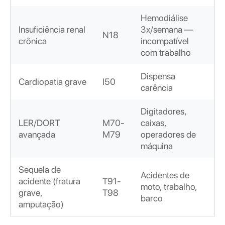
Hemodiálise
Insuficiência renal
3x/semana —
N18
crônica
incompatível
com trabalho
Dispensa
Cardiopatia grave
I50
carência
Digitadores,
LER/DORT
M70-
caixas,
avançada
M79
operadores de
máquina
Sequela de
Acidentes de
acidente (fratura
T91-
moto, trabalho,
grave,
T98
barco
amputação)