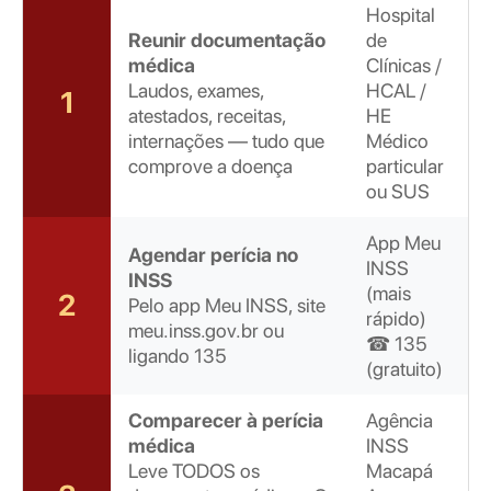
Hospital
Reunir documentação
de
médica
Clínicas /
Laudos, exames,
HCAL /
1
atestados, receitas,
HE
internações — tudo que
Médico
comprove a doença
particular
ou SUS
App Meu
Agendar perícia no
INSS
INSS
(mais
2
Pelo app Meu INSS, site
rápido)
meu.inss.gov.br ou
☎ 135
ligando 135
(gratuito)
Comparecer à perícia
Agência
médica
INSS
Leve TODOS os
Macapá