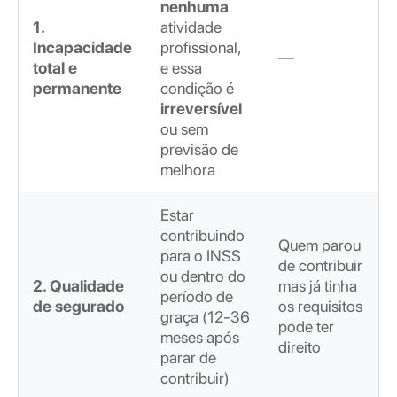
nenhuma
1.
atividade
Incapacidade
profissional,
—
total e
e essa
permanente
condição é
irreversível
ou sem
previsão de
melhora
Estar
contribuindo
Quem parou
para o INSS
de contribuir
ou dentro do
2. Qualidade
mas já tinha
período de
de segurado
os requisitos
graça (12-36
pode ter
meses após
direito
parar de
contribuir)