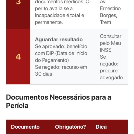
3
documentos médicos. O
Av.
perito avalia se a
Ernestino
incapacidade é total e
Borges,
permanente.
Trem
Consultar
Aguardar resultado
pelo Meu
Se aprovado: benefício
INSS
com DIP (Data de Início
4
Se
do Pagamento)
negado:
Se negado: recurso em
procure
30 dias
advogado
Documentos Necessários para a
Perícia
Documento
Obrigatório?
Dica