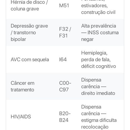
Hérnia de disco /
M51
estivadores,
coluna grave
construção civil
Depressão grave
Alta prevalência
F32 /
/ transtorno
— INSS costuma
F31
bipolar
negar
Hemiplegia,
AVC com sequela
I64
perda de fala,
déficit cognitivo
Dispensa
Câncer em
C00-
carência —
tratamento
C97
direito imediato
Dispensa
B20-
carência —
HIV/AIDS
B24
estigma dificulta
recolocação