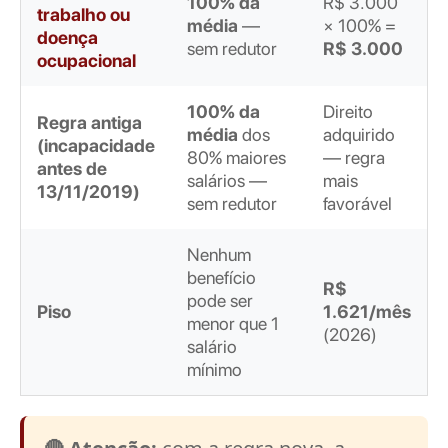
100% da
R$ 3.000
trabalho ou
média
—
× 100% =
doença
sem redutor
R$ 3.000
ocupacional
100% da
Direito
Regra antiga
média
dos
adquirido
(incapacidade
80% maiores
— regra
antes de
salários —
mais
13/11/2019)
sem redutor
favorável
Nenhum
benefício
R$
pode ser
Piso
1.621/mês
menor que 1
(2026)
salário
mínimo