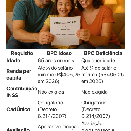
Requisito
BPC Idoso
BPC Deficiência
Idade
65 anos ou mais
Qualquer idade
Até ¼ do salário
Até ¼ do salário
Renda per
mínimo (R$405,25
mínimo (R$405,25
capita
em 2026)
em 2026)
Contribuição
Não exigida
Não exigida
INSS
Obrigatório
Obrigatório
CadÚnico
(Decreto
(Decreto
6.214/2007)
6.214/2007)
Avaliação
Apenas verificação
Avaliação
biopsicossocial