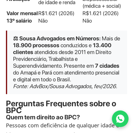
de idade e renda
(médica + social)
Valor mensal
R$1.621 (2026)
R$1.621 (2026)
13º salário
Não
Não
⚖️ Sousa Advogados em Números:
Mais de
18.900 processos
conduzidos e
13.400
clientes
atendidos desde 2011 em Direito
Previdenciário, Trabalhista e
Superendividamento. Presente em
7 cidades
do Amapá e Pará com atendimento presencial
e digital em todo o Brasil.
Fonte: AdvBox/Sousa Advogados, fev/2026.
Perguntas Frequentes sobre o
BPC
Quem tem direito ao BPC?
Pessoas com deficiência de qualquer idade e