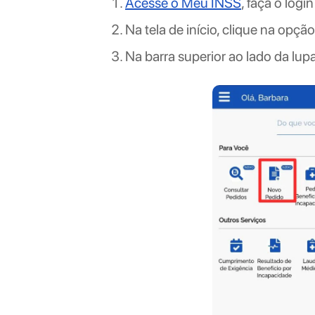
Acesse o Meu INSS
, faça o log
Na tela de início, clique na opç
Na barra superior ao lado da lupa,