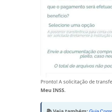
Pronto! A solicitação de trans
Meu INSS
.
📚 Veja também:
Guia Comp