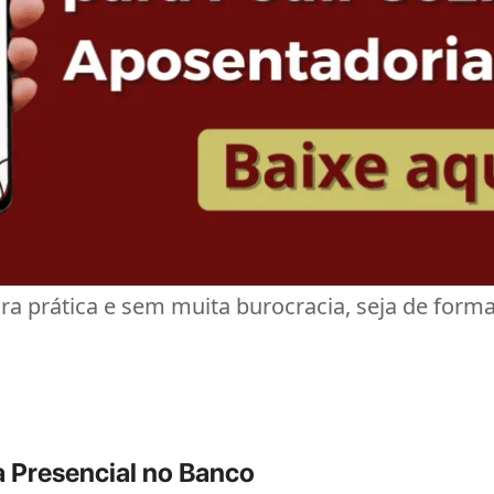
ra prática e sem muita burocracia, seja de form
 Presencial no Banco