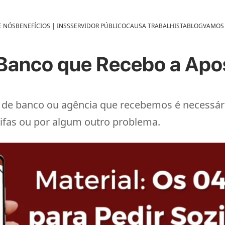
E NÓS
BENEFÍCIOS | INSS
SERVIDOR PÚBLICO
CAUSA TRABALHISTA
BLOG
VAMOS
Banco que Recebo a Apo
oca de banco ou agência que recebemos é necessá
ifas ou por algum outro problema.