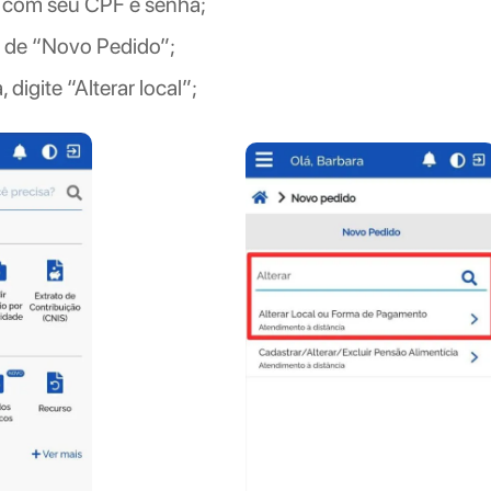
in com seu CPF e senha;
ão de “Novo Pedido”;
 digite “Alterar local”;