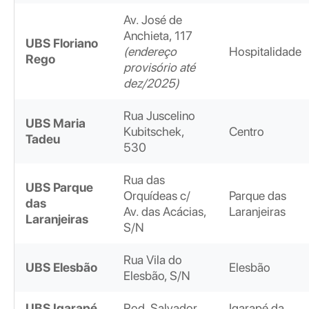
Av. José de
Anchieta, 117
UBS Floriano
(endereço
Hospitalidade
Rego
provisório até
dez/2025)
Rua Juscelino
UBS Maria
Kubitschek,
Centro
Tadeu
530
Rua das
UBS Parque
Orquídeas c/
Parque das
das
Av. das Acácias,
Laranjeiras
Laranjeiras
S/N
Rua Vila do
UBS Elesbão
Elesbão
Elesbão, S/N
UBS Igarapé
Rod. Salvador
Igarapé da