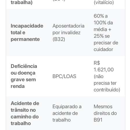
trabalha)
(vitalício)
60% a
100% da
Incapacidade
Aposentadoria
média +
total e
por invalidez
25% se
permanente
(B32)
precisar de
cuidador
R$
Deficiência
1.621,00
ou doença
BPC/LOAS
(não
grave sem
precisa ter
renda
contribuído)
Acidente de
Equiparado a
Mesmos
trânsito no
acidente de
direitos do
caminho do
trabalho
B91
trabalho