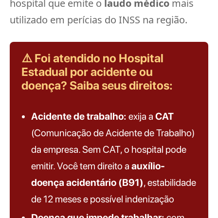
hospital que emite o
laudo médico
mais
utilizado em perícias do INSS na região.
⚠️ Foi atendido no Hospital
Estadual por acidente ou
doença? Saiba seus direitos:
Acidente de trabalho:
exija a
CAT
(Comunicação de Acidente de Trabalho)
da empresa. Sem CAT, o hospital pode
emitir. Você tem direito a
auxílio-
doença acidentário (B91)
, estabilidade
de 12 meses e possível indenização
Doença que impede trabalhar:
com