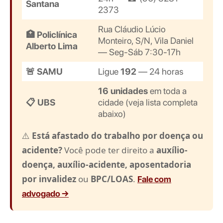
Santana
2373
Rua Cláudio Lúcio
🏥 Policlínica
Monteiro, S/N, Vila Daniel
Alberto Lima
— Seg-Sáb 7:30-17h
🚨 SAMU
Ligue
192
— 24 horas
16 unidades
em toda a
📋 UBS
cidade (veja lista completa
abaixo)
⚠️
Está afastado do trabalho por doença ou
acidente?
Você pode ter direito a
auxílio-
doença, auxílio-acidente, aposentadoria
por invalidez
ou
BPC/LOAS
.
Fale com
advogado →