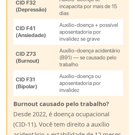
CID F32
incapacita por mais de 15
(Depressão)
dias
Auxílio-doença + possível
CID F41
aposentadoria por
(Ansiedade)
invalidez se grave
Auxílio-doença acidentário
CID Z73
(B91) — se causado pelo
(Burnout)
trabalho
Auxílio-doença ou
CID F31
aposentadoria por
(Bipolar)
invalidez
Burnout causado pelo trabalho?
Desde 2022, é doença ocupacional
(CID-11). Você tem direito a auxílio
acidentário + estabilidade de 12 meses.