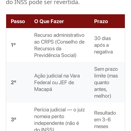
do INSS pode ser revertida.
Passo
O Que Fazer
Prazo
Recurso administrativo
30 dias
ao CRPS (Conselho de
1º
após a
Recursos da
negativa
Previdência Social)
Sem prazo
Ação judicial na Vara
limite (mas
2º
Federal ou JEF de
quanto
Macapá
antes,
melhor)
Perícia judicial — o juiz
Resultado
nomeia perito
3º
em 3-6
independente (não é
meses
do INSS)