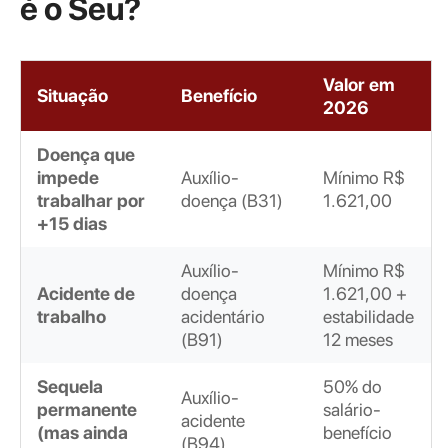
é o Seu?
Valor em
Situação
Benefício
2026
Doença que
impede
Auxílio-
Mínimo R$
trabalhar por
doença (B31)
1.621,00
+15 dias
Auxílio-
Mínimo R$
Acidente de
doença
1.621,00 +
trabalho
acidentário
estabilidade
(B91)
12 meses
Sequela
50% do
Auxílio-
permanente
salário-
acidente
(mas ainda
benefício
(B94)