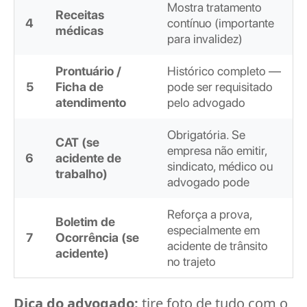
Mostra tratamento
Receitas
4
contínuo (importante
médicas
para invalidez)
Prontuário /
Histórico completo —
5
Ficha de
pode ser requisitado
atendimento
pelo advogado
Obrigatória. Se
CAT (se
empresa não emitir,
6
acidente de
sindicato, médico ou
trabalho)
advogado pode
Reforça a prova,
Boletim de
especialmente em
7
Ocorrência (se
acidente de trânsito
acidente)
no trajeto
Dica do advogado:
tire foto de tudo com o