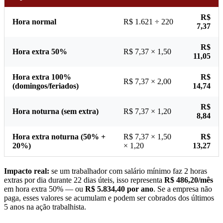
R$
Hora normal
R$ 1.621 ÷ 220
7,37
R$
Hora extra 50%
R$ 7,37 × 1,50
11,05
Hora extra 100%
R$
R$ 7,37 × 2,00
(domingos/feriados)
14,74
R$
Hora noturna (sem extra)
R$ 7,37 × 1,20
8,84
Hora extra noturna (50% +
R$ 7,37 × 1,50
R$
20%)
× 1,20
13,27
Impacto real:
se um trabalhador com salário mínimo faz 2 horas
extras por dia durante 22 dias úteis, isso representa
R$ 486,20/mês
em hora extra 50% — ou
R$ 5.834,40 por ano
. Se a empresa não
paga, esses valores se acumulam e podem ser cobrados dos últimos
5 anos na ação trabalhista.