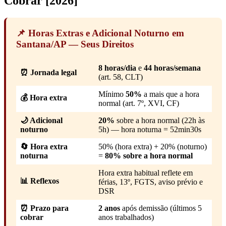
Cobrar [2026]
📌 Horas Extras e Adicional Noturno em
Santana/AP — Seus Direitos
8 horas/dia
e
44 horas/semana
⏰ Jornada legal
(art. 58, CLT)
Mínimo
50%
a mais que a hora
💰 Hora extra
normal (art. 7º, XVI, CF)
🌙 Adicional
20%
sobre a hora normal (22h às
noturno
5h) — hora noturna = 52min30s
🔄 Hora extra
50% (hora extra) + 20% (noturno)
noturna
=
80% sobre a hora normal
Hora extra habitual reflete em
📊 Reflexos
férias, 13º, FGTS, aviso prévio e
DSR
⏰ Prazo para
2 anos
após demissão (últimos 5
cobrar
anos trabalhados)