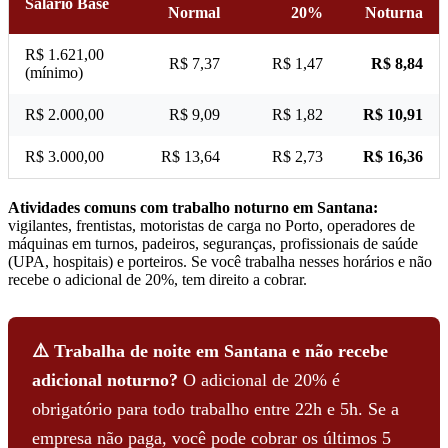
Salário Base
Normal
20%
Noturna
R$ 1.621,00
R$ 7,37
R$ 1,47
R$ 8,84
(mínimo)
R$ 2.000,00
R$ 9,09
R$ 1,82
R$ 10,91
R$ 3.000,00
R$ 13,64
R$ 2,73
R$ 16,36
Atividades comuns com trabalho noturno em Santana:
vigilantes, frentistas, motoristas de carga no Porto, operadores de
máquinas em turnos, padeiros, seguranças, profissionais de saúde
(UPA, hospitais) e porteiros. Se você trabalha nesses horários e não
recebe o adicional de 20%, tem direito a cobrar.
⚠️ Trabalha de noite em Santana e não recebe
adicional noturno?
O adicional de 20% é
obrigatório para todo trabalho entre 22h e 5h. Se a
empresa não paga, você pode cobrar os últimos 5