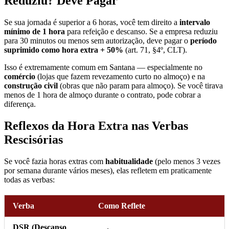
Reduziu? Deve Pagar
Se sua jornada é superior a 6 horas, você tem direito a
intervalo
mínimo de 1 hora
para refeição e descanso. Se a empresa reduziu
para 30 minutos ou menos sem autorização, deve pagar o
período
suprimido como hora extra + 50%
(art. 71, §4º, CLT).
Isso é extremamente comum em Santana — especialmente no
comércio
(lojas que fazem revezamento curto no almoço) e na
construção civil
(obras que não param para almoço). Se você tirava
menos de 1 hora de almoço durante o contrato, pode cobrar a
diferença.
Reflexos da Hora Extra nas Verbas
Rescisórias
Se você fazia horas extras com
habitualidade
(pelo menos 3 vezes
por semana durante vários meses), elas refletem em praticamente
todas as verbas:
Verba
Como Reflete
DSR (Descanso