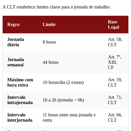
A CLT estabelece limites claros para a jornada de trabalho:
Base
Regra
Limite
Legal
Jornada
Art. 58,
8 horas
diária
CLT
Art. 7º,
Jornada
44 horas
XIII,
semanal
CF
Máximo com
Art. 59,
10 horas/dia (2 extras)
hora extra
CLT
Intervalo
Art. 71,
1h a 2h (jornada > 6h)
intrajornada
CLT
Intervalo
11 horas entre uma jornada e
Art. 66,
interjornada
outra
CLT