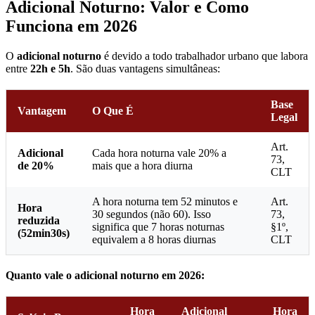
Adicional Noturno: Valor e Como
Funciona em 2026
O
adicional noturno
é devido a todo trabalhador urbano que labora
entre
22h e 5h
. São duas vantagens simultâneas:
Base
Vantagem
O Que É
Legal
Art.
Adicional
Cada hora noturna vale 20% a
73,
de 20%
mais que a hora diurna
CLT
A hora noturna tem 52 minutos e
Art.
Hora
30 segundos (não 60). Isso
73,
reduzida
significa que 7 horas noturnas
§1º,
(52min30s)
equivalem a 8 horas diurnas
CLT
Quanto vale o adicional noturno em 2026:
Hora
Adicional
Hora