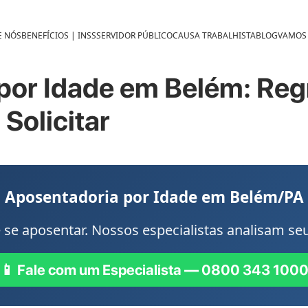
E NÓS
BENEFÍCIOS | INSS
SERVIDOR PÚBLICO
CAUSA TRABALHISTA
BLOG
VAMOS
por Idade em Belém: Reg
Solicitar
Aposentadoria por Idade em Belém/PA
 se aposentar. Nossos especialistas analisam 
📱 Fale com um Especialista — 0800 343 100