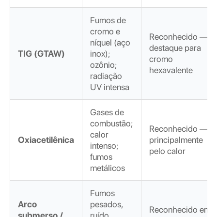
Fumos de
cromo e
Reconhecido —
níquel (aço
destaque para
TIG (GTAW)
inox);
cromo
ozônio;
hexavalente
radiação
UV intensa
Gases de
combustão;
Reconhecido —
calor
Oxiacetilênica
principalmente
intenso;
pelo calor
fumos
metálicos
Fumos
Arco
pesados,
Reconhecido em
submerso /
ruído