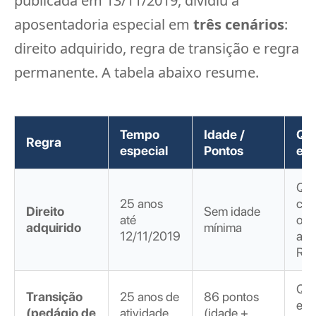
publicada em 13/11/2019, dividiu a
aposentadoria especial em
três cenários
:
direito adquirido, regra de transição e regra
permanente. A tabela abaixo resume.
Tempo
Idade /
Qu
Regra
especial
Pontos
en
Qu
25 anos
com
Direito
Sem idade
até
o t
adquirido
mínima
12/11/2019
ant
Ref
Que
Transição
25 anos de
86 pontos
est
(pedágio de
atividade
(idade +