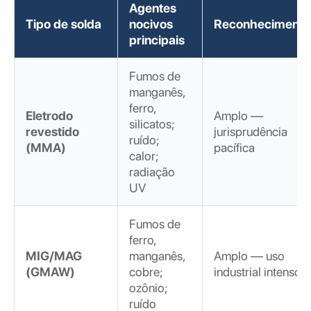
Agentes
Tipo de solda
nocivos
Reconhecimento
principais
Fumos de
manganês,
ferro,
Eletrodo
Amplo —
silicatos;
revestido
jurisprudência
ruído;
(MMA)
pacífica
calor;
radiação
UV
Fumos de
ferro,
MIG/MAG
manganês,
Amplo — uso
(GMAW)
cobre;
industrial intenso
ozônio;
ruído