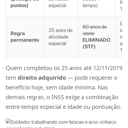
fil
pontos)
especial
tempo)
13/
Qu
60 anos de
25 anos de
ing
Regra
idade
atividade
no
permanente
ELIMINADO
especial
apó
(STF)
13/
Quem completou os 25 anos até 12/11/2019
tem
direito adquirido
— pode requerer o
benefício hoje, sem idade mínima. Nas
demais regras, o INSS exige a combinação
entre tempo especial e idade ou pontuação.